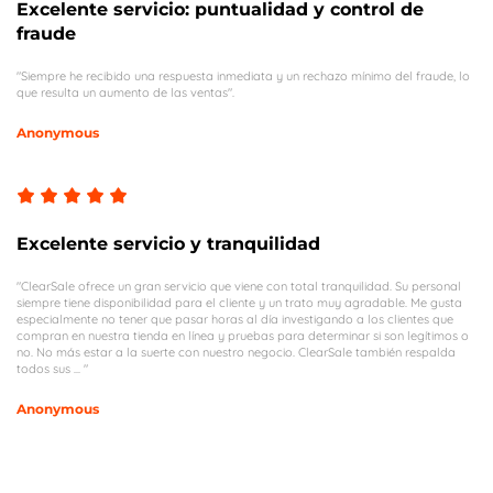
Excelente servicio: puntualidad y control de
fraude
"Siempre he recibido una respuesta inmediata y un rechazo mínimo del fraude, lo
que resulta un aumento de las ventas".
Anonymous
Excelente servicio y tranquilidad
"ClearSale ofrece un gran servicio que viene con total tranquilidad. Su personal
siempre tiene disponibilidad para el cliente y un trato muy agradable. Me gusta
especialmente no tener que pasar horas al día investigando a los clientes que
compran en nuestra tienda en línea y pruebas para determinar si son legítimos o
no. No más estar a la suerte con nuestro negocio. ClearSale también respalda
todos sus ... "
Anonymous