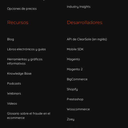
Industry Insights
Opciones de precios
Recursos
Desarrolladores
Blog
API de ClearSale (en inglés)
Libros electrónicos y guías
Mobile SDK
Herramientas y gráficos
Magento
informativos
Magento 2
Knowledge Base
BigCommerce
Podcasts
Shopify
Webinars
Prestashop
Videos
Woocommerce
Glosario sobre el fraude en el
ecommerce
Zoey