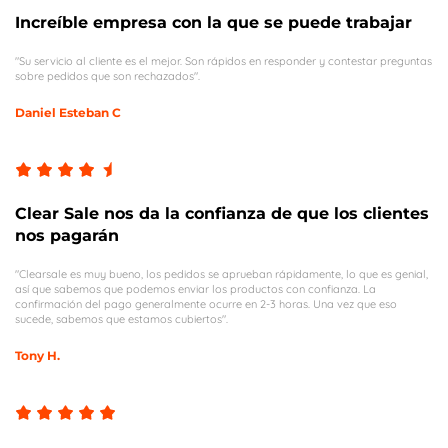
Increíble empresa con la que se puede trabajar
"Su servicio al cliente es el mejor. Son rápidos en responder y contestar preguntas
sobre pedidos que son rechazados".
Daniel Esteban C
Clear Sale nos da la confianza de que los clientes
nos pagarán
"Clearsale es muy bueno, los pedidos se aprueban rápidamente, lo que es genial,
así que sabemos que podemos enviar los productos con confianza. La
confirmación del pago generalmente ocurre en 2-3 horas. Una vez que eso
sucede, sabemos que estamos cubiertos".
Tony H.