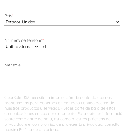
País
*
Número de teléfono
*
Mensaje
ClearSale USA necesita la información de contacto que nos
proporcionas para ponernos en contacto contigo acerca de
nuestros productos y servicios. Puedes darte de baja de estas
comunicaciones en cualquier momento. Para obtener información
sobre cómo darte de baja, así como nuestras prácticas de
privacidad y el compromiso de proteger tu privacidad, consulta
nuestra Política de privacidad.