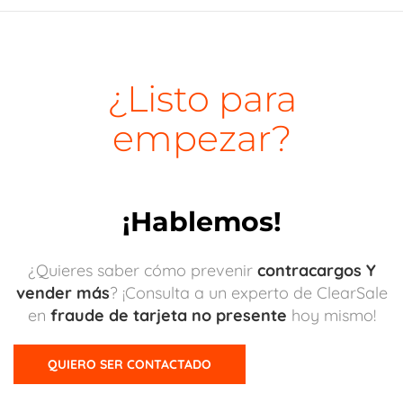
¿Listo para
empezar?
¡Hablemos!
¿Quieres saber cómo prevenir
contracargos Y
vender más
? ¡Consulta a un experto de ClearSale
en
fraude de tarjeta no presente
hoy mismo!
QUIERO SER CONTACTADO