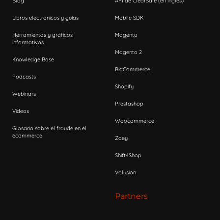
Blog
API de ClearSale (en inglés)
Libros electrónicos y guías
Mobile SDK
Herramientas y gráficos
Magento
informativos
Magento 2
Knowledge Base
BigCommerce
Podcasts
Shopify
Webinars
Prestashop
Videos
Woocommerce
Glosario sobre el fraude en el
ecommerce
Zoey
Shift4Shop
Volusion
Partners