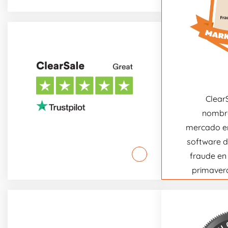
Clear
nombra
mercado en
software d
fraude en 
primaver
éxito d
publicad
Cu