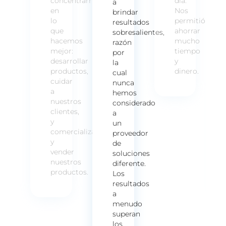
.
concentrarnos
día.
a
s
en
Nos
brindar
rmitió
lo
permitió
resultados
rrar
que
ahorrar
sobresalientes,
cho
hacemos
mucho
razón
empo
mejor:
tiempo
por
desarrollar
y
la
ero.
productos,
dinero.
cual
cuidar
nunca
a
hemos
nuestros
considerado
clientes,
a
y
un
comercializar
proveedor
y
de
vender
soluciones
nuestros
diferente.
productos.
Los
resultados
a
menudo
superan
los