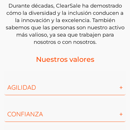
Durante décadas, ClearSale ha demostrado
cómo la diversidad y la inclusión conducen a
la innovación y la excelencia. También
sabemos que las personas son nuestro activo
más valioso, ya sea que trabajen para
nosotros o con nosotros.
Nuestros valores
AGILIDAD
+
Nos entrenamos para tener agilidad táctica para
mantener fresco nuestro pensamiento crítico y creativo y
para asegurarnos de seguir siendo audaces, astutos y
CONFIANZA
+
pioneros.
Creemos que un equipo que tiene integridad logra más.