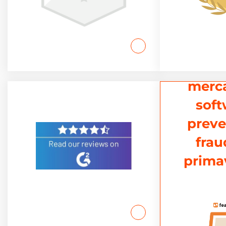
Lí
merca
soft
preve
frau
prima