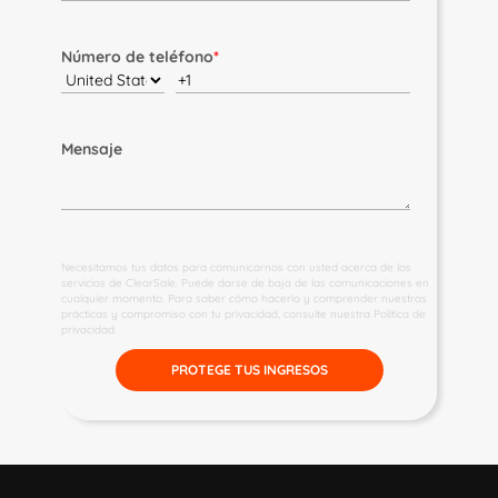
Número de teléfono
*
Mensaje
Necesitamos tus datos para comunicarnos con usted acerca de los
servicios de ClearSale. Puede darse de baja de las comunicaciones en
cualquier momento. Para saber cómo hacerlo y comprender nuestras
prácticas y compromiso con tu privacidad, consulte nuestra
Política de
privacidad
.