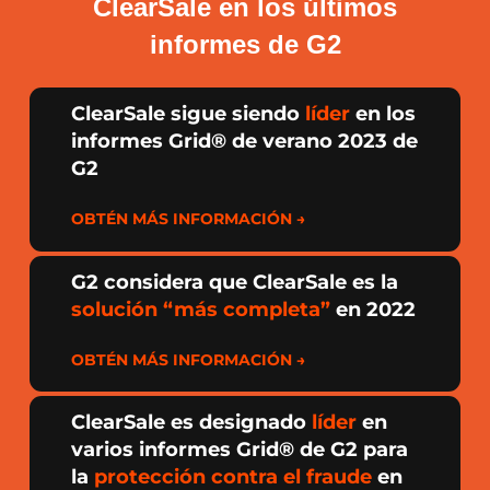
ClearSale en los últimos
informes de G2
ClearSale sigue siendo
líder
en los
informes Grid® de verano 2023 de
G2
OBTÉN MÁS INFORMACIÓN →
G2 considera que ClearSale es la
solución “más completa”
en 2022
OBTÉN MÁS INFORMACIÓN →
ClearSale es designado
líder
en
varios informes Grid® de G2 para
la
protección contra el fraude
en