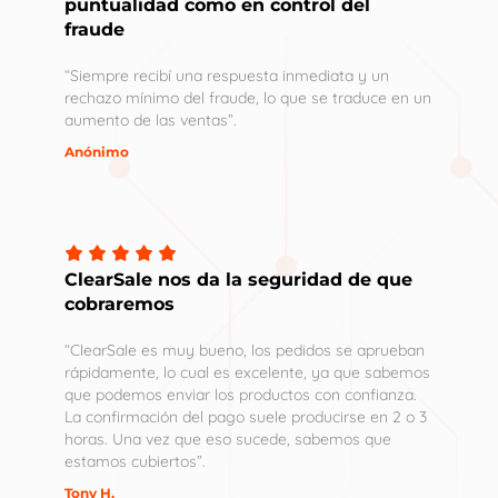
puntualidad como en control del
fraude
“Siempre recibí una respuesta inmediata y un
rechazo mínimo del fraude, lo que se traduce en un
aumento de las ventas”.
Anónimo
ClearSale nos da la seguridad de que
cobraremos
“ClearSale es muy bueno, los pedidos se aprueban
rápidamente, lo cual es excelente, ya que sabemos
que podemos enviar los productos con confianza.
La confirmación del pago suele producirse en 2 o 3
horas. Una vez que eso sucede, sabemos que
estamos cubiertos”.
Tony H.