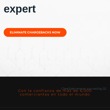
expert
ELIMINATE CHARGEBACKS NOW
ClearSale reviews sourced by G2
Con la confianza de más de 6,000
comerciantes en todo el mundo