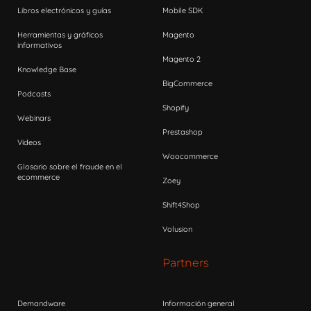
Libros electrónicos y guías
Mobile SDK
Herramientas y gráficos
Magento
informativos
Magento 2
Knowledge Base
BigCommerce
Podcasts
Shopify
Webinars
Prestashop
Videos
Woocommerce
Glosario sobre el fraude en el
ecommerce
Zoey
Shift4Shop
Volusion
Partners
Demandware
Información general