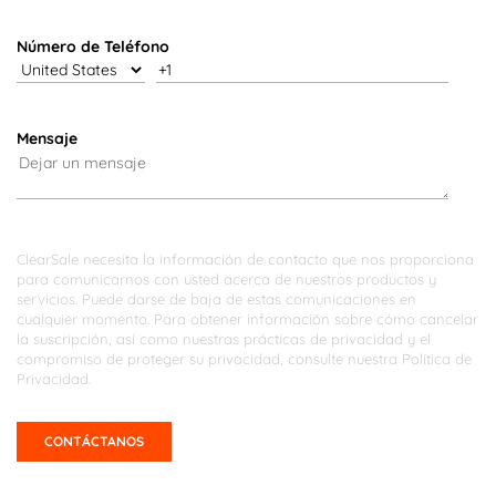
Número de Teléfono
Mensaje
ClearSale necesita la información de contacto que nos proporciona
para comunicarnos con usted acerca de nuestros productos y
servicios. Puede darse de baja de estas comunicaciones en
cualquier momento. Para obtener información sobre cómo cancelar
la suscripción, así como nuestras prácticas de privacidad y el
compromiso de proteger su privacidad, consulte nuestra
Política de
Privacidad
.