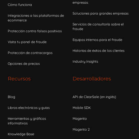
empresas
Cómo funciona
Soluciones para grandes empresas
Integraciones a las plataformas de
ecommerce
Servicios de consultoría sobre el
fraude
Protección contra falsos positivos
Equipos internos para el fraude
Visita tu panel de fraude
Historias de éxitos de los clientes
Protección de contracargos
Industry Insights
Opciones de precios
Recursos
Desarrolladores
Blog
API de ClearSale (en inglés)
Libros electrónicos y guías
Mobile SDK
Herramientas y gráficos
Magento
informativos
Magento 2
Knowledge Base