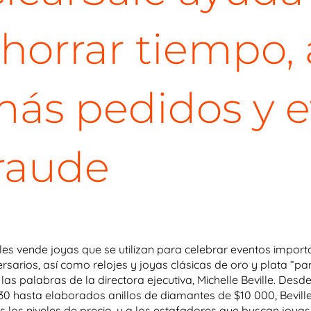
horrar tiempo,
ás pedidos y ev
raude
lles vende joyas que se utilizan para celebrar eventos impo
ersarios, así como relojes y joyas clásicas de oro y plata “pa
 las palabras de la directora ejecutiva, Michelle Beville. Des
30 hasta elaborados anillos de diamantes de $10 000, Beville
s los niveles de precio, y a los estafadores que buscan joya