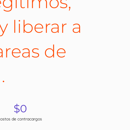
gítimos,
y liberar a
areas de
.
$0
costos de contracargos