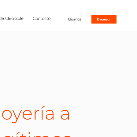
de ClearSale
Contacto
Idiomas
Empezar
oyería a