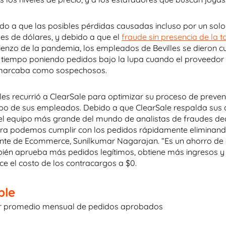
do a que las posibles pérdidas causadas incluso por un sol
les de dólares, y debido a que el
fraude sin presencia de la t
enzo de la pandemia, los empleados de Bevilles se dieron 
tiempo poniendo pedidos bajo la lupa cuando el proveedor a
marcaba como sospechosos.
lles recurrió a ClearSale para optimizar su proceso de preven
po de sus empleados. Debido a que ClearSale respalda sus 
el equipo más grande del mundo de analistas de fraudes de
ra podemos cumplir con los pedidos rápidamente eliminando 
nte de Ecommerce, Sunilkumar Nagarajan. “Es un ahorro de co
ién aprueba más pedidos legítimos, obtiene más ingresos y r
ce el costo de los contracargos a $0.
ple
r promedio mensual de pedidos aprobados