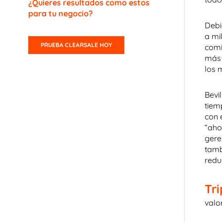
¿Quieres resultados como estos
para tu negocio?
Debi
a mi
PRUEBA CLEARSALE HOY
comi
más 
los 
Bevi
tiem
con 
“aho
gere
tamb
redu
Tri
valo