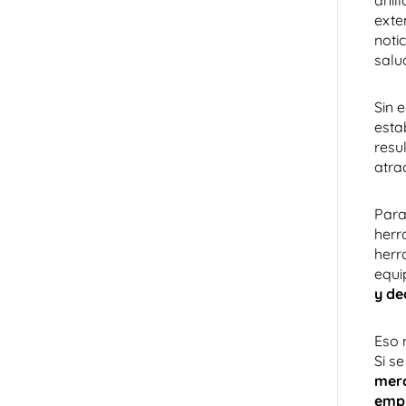
anil
exte
noti
salu
Sin 
esta
resu
atra
Para
herr
herr
equi
y de
Eso 
Si s
merc
empr