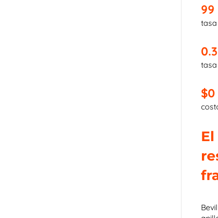
99
tasa
0.
tasa
$0
cost
El
re
fr
Bevi