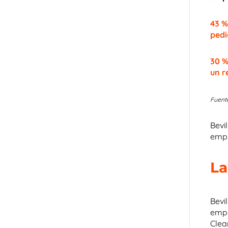
43 %
pedi
30 %
un r
Fuente
Bevi
empl
La
Bevi
empl
Clea