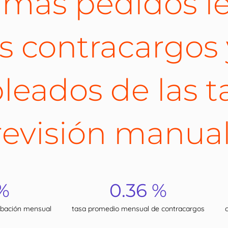
 más pedidos le
s contracargos 
leados de las t
revisión manual
%
0.36 %
obación mensual
tasa promedio mensual de contracargos