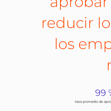
aprobar
reducir lo
los emp
99 
tasa promedio de apr