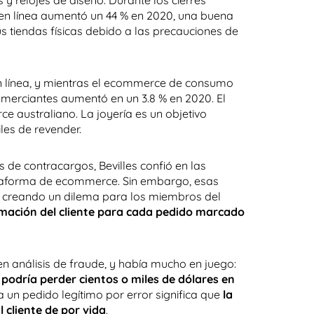
 y relojes de diseño. Durante los cierres
s en línea aumentó un 44 % en 2020, una buena
us tiendas físicas debido a las precauciones de
n línea, y mientras el ecommerce de consumo
comerciantes aumentó en un 3.8 % en 2020. El
e australiano. La joyería es un objetivo
les de revender.
as de contracargos, Bevilles confió en las
ataforma de ecommerce. Sin embargo, esas
 creando un dilema para los miembros del
rmación del cliente para cada pedido marcado
en análisis de fraude, y había mucho en juego:
podría perder cientos o miles de dólares en
 un pedido legítimo por error significa que
la
 cliente de por vida
.