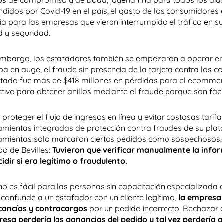
los de compromiso y de boda, joyería fina para todos los días
ndidos por Covid-19 en el país, el gasto de los consumidore
cia para las empresas que vieron interrumpido el tráfico en s
d y seguridad.
embargo, los estafadores también se empezaron a operar e
ba en auge, el fraude sin presencia de la tarjeta contra los 
ltado fue más de $418 millones en pérdidas para el ecommerc
ctivo para obtener anillos mediante el fraude porque son fáci
 proteger el flujo de ingresos en línea y evitar costosas tarif
amientas integradas de protección contra fraudes de su pl
amientas solo marcaron ciertos pedidos como sospechosos,
po de Bevilles:
Tuvieron que verificar manualmente la info
cidir si era legítimo o fraudulento.
no es fácil para las personas sin capacitación especializada 
e confunde a un estafador con un cliente legítimo,
la empresa 
ancías y contracargos
por un pedido incorrecto. Rechazar a
esa perdería las ganancias del pedido y tal vez perdería al