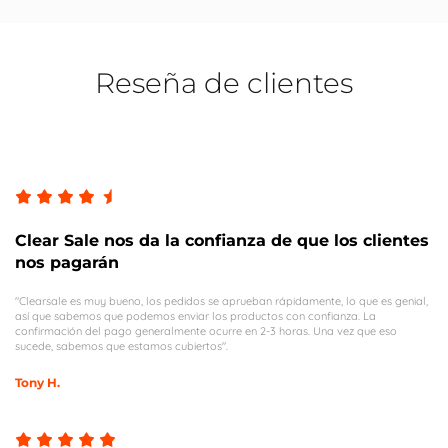
Reseña de clientes
Clear Sale nos da la confianza de que los clientes
nos pagarán
"Clearsale es muy bueno, los pedidos se aprueban rápidamente, lo que es genial,
así que sabemos que podemos enviar los productos con confianza. La
confirmación del pago generalmente ocurre en 2-3 horas. Una vez que eso
sucede, sabemos que estamos cubiertos".
Tony H.