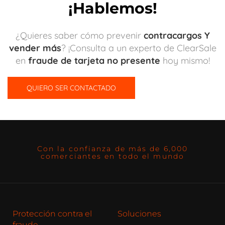
¡Hablemos!
¿Quieres saber cómo prevenir
contracargos Y
vender más
? ¡Consulta a un experto de ClearSale
en
fraude de tarjeta no presente
hoy mismo!
QUIERO SER CONTACTADO
Con la confianza de más de 6,000
comerciantes en todo el mundo
Protección contra el
Soluciones
fraude