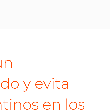
un
do y evita
inos en los