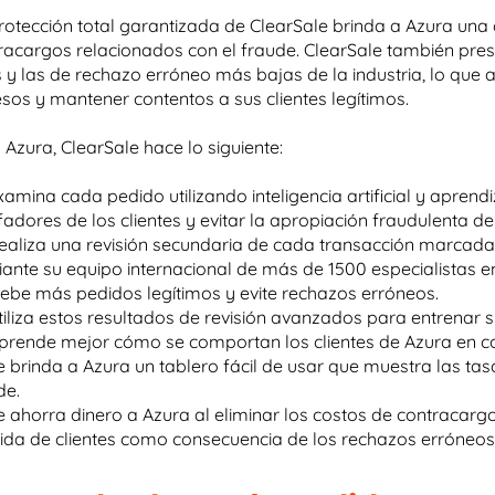
rotección total garantizada de ClearSale brinda a Azura una
racargos relacionados con el fraude. ClearSale también pre
s y las de rechazo erróneo más bajas de la industria, lo q
esos y mantener contentos a sus clientes legítimos.
 Azura, ClearSale hace lo siguiente:
amina cada pedido utilizando inteligencia artificial y aprend
fadores de los clientes y evitar la apropiación fraudulenta de
aliza una revisión secundaria de cada transacción marcada
ante su equipo internacional de más de 1500 especialistas e
ebe más pedidos legítimos y evite rechazos erróneos.
iliza estos resultados de revisión avanzados para entrenar s
rende mejor cómo se comportan los clientes de Azura en c
 brinda a Azura un tablero fácil de usar que muestra las tas
de.
 ahorra dinero a Azura al eliminar los costos de contracargo
ida de clientes como consecuencia de los rechazos erróneos