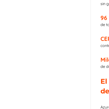
sin 
96
de t
CE
cont
Mi
de d
El
de
Azur