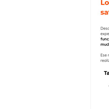
Lo
sa
Desd
expe
func
much
Ese 
real