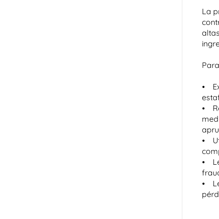
La p
cont
alta
ingr
Para
⦁ Ex
esta
⦁ Re
medi
apru
⦁ Ut
comp
⦁ Le
frau
⦁ Le
pérd