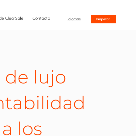
de ClearSale
Contacto
Idiomas
Empezar
de lujo
entabilidad
 a los