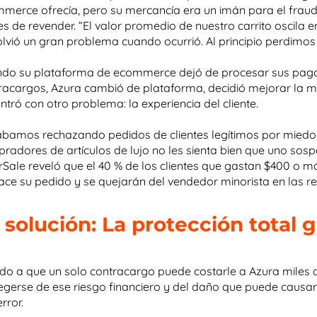
merce ofrecía, pero su mercancía era un imán para el fraude,
les de revender. “El valor promedio de nuestro carrito oscila e
olvió un gran problema cuando ocurrió. Al principio perdim
do su plataforma de ecommerce dejó de procesar sus pago
racargos, Azura cambió de plataforma, decidió mejorar la m
ntró con otro problema: la experiencia del cliente.
ábamos rechazando pedidos de clientes legítimos por miedo a
radores de artículos de lujo no les sienta bien que uno sosp
rSale reveló que el 40 % de los clientes que gastan $400 o m
ace su pedido y se quejarán del vendedor minorista en las re
 solución: La protección total 
do a que un solo contracargo puede costarle a Azura miles 
egerse de ese riesgo financiero y del daño que puede causar 
error.