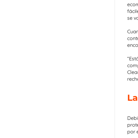
ecom
fáci
se v
Cuan
cont
enco
“Est
comp
Clea
rech
La
Debi
prot
por 