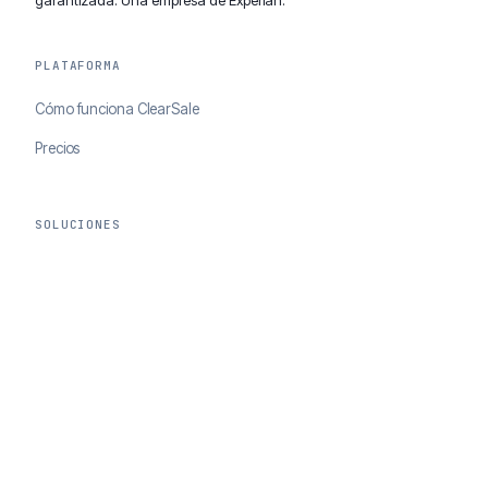
PLATAFORMA
Cómo funciona ClearSale
Precios
SOLUCIONES
Complete Decision with Chargeback Guarantee
ChargebackOps
AI Agents Portal
RECURSOS
Casos de éxito