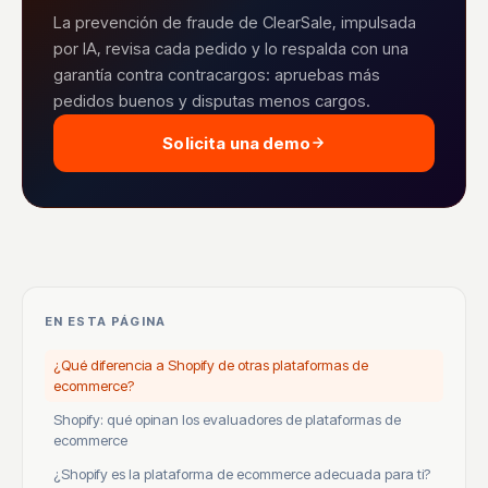
La prevención de fraude de ClearSale, impulsada
por IA, revisa cada pedido y lo respalda con una
garantía contra contracargos: apruebas más
pedidos buenos y disputas menos cargos.
Solicita una demo
EN ESTA PÁGINA
¿Qué diferencia a Shopify de otras plataformas de
ecommerce?
Shopify: qué opinan los evaluadores de plataformas de
ecommerce
¿Shopify es la plataforma de ecommerce adecuada para ti?