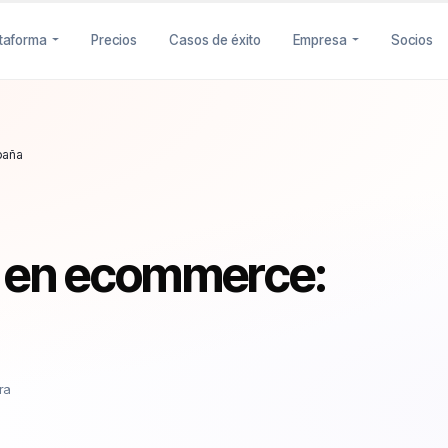
ataforma
Precios
Casos de éxito
Empresa
Socios
paña
e en ecommerce:
ra