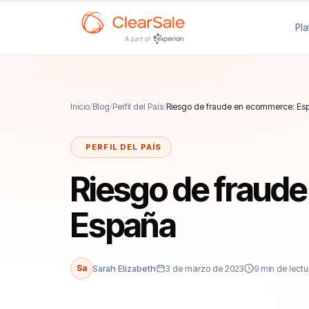
Pl
Inicio
/
Blog
/
Perfil del País
/
Riesgo de fraude en ecommerce: Es
PERFIL DEL PAÍS
Riesgo de fraud
España
Sa
Sarah Elizabeth
3 de marzo de 2023
9 min de lectu