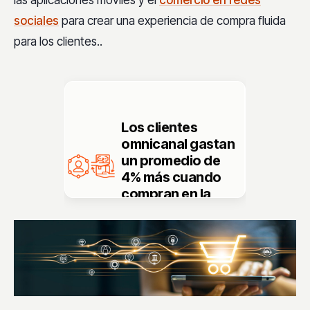
sociales
para crear una experiencia de compra fluida
para los clientes.
.
Los clientes
omnicanal
gastan
un promedio de
4% más
cuando
compran en la
tienda
y un
10%
más en línea
que
aquellos que usan
un solo canal.