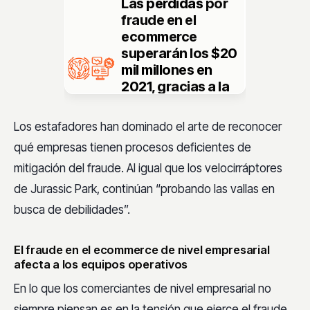
Las
pérdidas
por
fraude en el
ecommerce
superarán los
$20
mil millones en
2021
, gracias a la
avalancha
relacionada con la
Los estafadores han dominado el arte de reconocer
pandemia de
qué empresas tienen procesos deficientes de
nuevos
mitigación del fraude. Al igual que los velocirráptores
compradores en
línea
.
de Jurassic Park, continúan “probando las vallas en
busca de debilidades”.
El fraude en el ecommerce de nivel empresarial
afecta a los equipos operativos
En lo que los comerciantes de nivel empresarial no
siempre piensan es en la tensión que ejerce el fraude