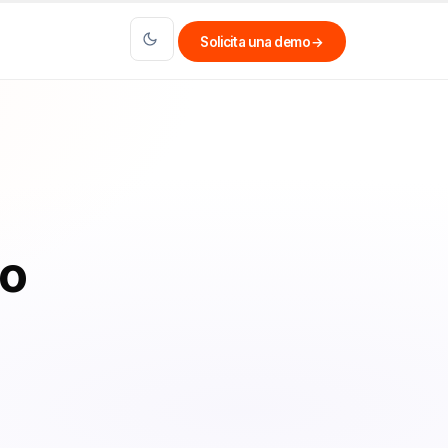
Solicita una demo
→
io