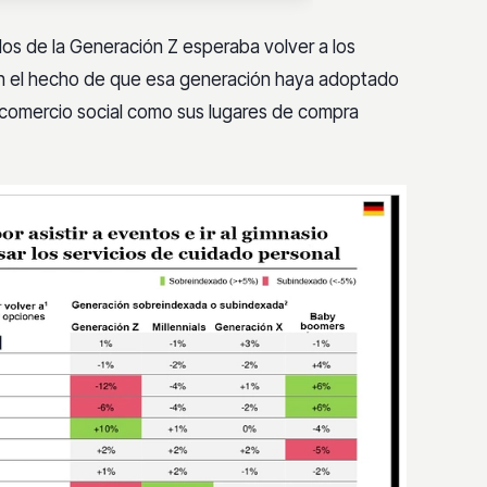
ración Z
os de la Generación Z esperaba volver a los
aba volver
a los
on el hecho de que esa generación haya adoptado
l comercio social como sus lugares de compra
os comerciales
os