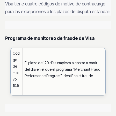
Visa tiene cuatro códigos de motivo de contracargo
para las excepciones a los plazos de disputa estándar:
Programa de monitoreo de fraude de Visa
Códi
go
El plazo de 120 días empieza a contar a partir
de
del día en el que el programa “Merchant Fraud
moti
Performance Program” identifica el fraude.
vo
10.5