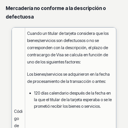
Mercadería no conforme a la descripción o
defectuosa
Cuando un titular de tarjeta considera que los
bienes/servicios son defectuosos o no se
corresponden con la descripción, el plazo de
contracargo de Visa se calcula en función de
uno de los siguientes factores:
Los bienes/servicios se adquirieron en la fecha
de procesamiento de la transacción o antes:
120 días calendario después de la fecha en
la que el titular de la tarjeta esperaba o se le
prometió recibir los bienes o servicios.
Códi
go
de