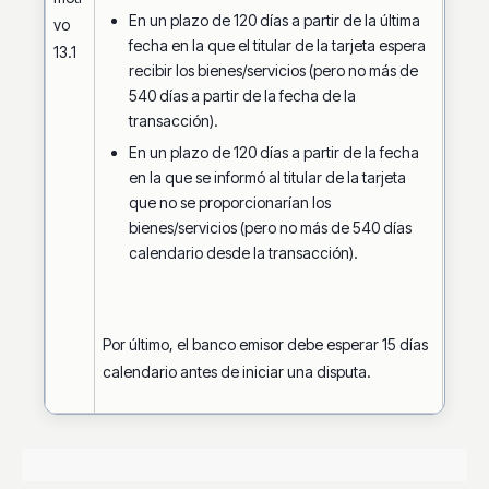
En un plazo de 120 días a partir de la última
vo
fecha en la que el titular de la tarjeta espera
13.1
recibir los bienes/servicios (pero no más de
540 días a partir de la fecha de la
transacción).
En un plazo de 120 días a partir de la fecha
en la que se informó al titular de la tarjeta
que no se proporcionarían los
bienes/servicios (pero no más de 540 días
calendario desde la transacción).
Por último, el banco emisor debe esperar 15 días
calendario antes de iniciar una disputa.