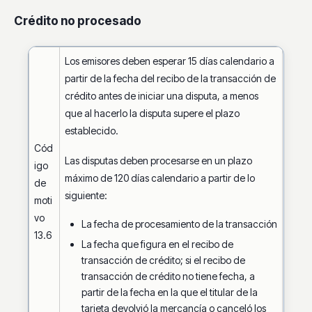
Crédito no procesado
Los emisores deben esperar 15 días calendario a
partir de la fecha del recibo de la transacción de
crédito antes de iniciar una disputa, a menos
que al hacerlo la disputa supere el plazo
establecido.
Cód
Las disputas deben procesarse en un plazo
igo
máximo de 120 días calendario a partir de lo
de
siguiente:
moti
vo
La fecha de procesamiento de la transacción
13.6
La fecha que figura en el recibo de
transacción de crédito; si el recibo de
transacción de crédito no tiene fecha, a
partir de la fecha en la que el titular de la
tarjeta devolvió la mercancía o canceló los