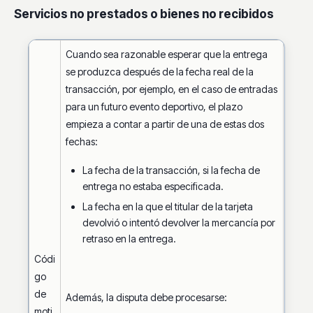
Servicios no prestados o bienes no recibidos
Cuando sea razonable esperar que la entrega
se produzca después de la fecha real de la
transacción, por ejemplo, en el caso de entradas
para un futuro evento deportivo, el plazo
empieza a contar a partir de una de estas dos
fechas:
La fecha de la transacción, si la fecha de
entrega no estaba especificada.
La fecha en la que el titular de la tarjeta
devolvió o intentó devolver la mercancía por
retraso en la entrega.
Códi
go
de
Además, la disputa debe procesarse:
moti