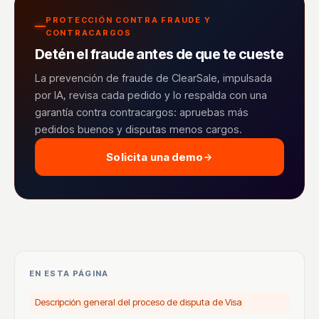
PROTECCIÓN CONTRA FRAUDE Y
CONTRACARGOS
Detén el fraude antes de que te cueste
La prevención de fraude de ClearSale, impulsada
por IA, revisa cada pedido y lo respalda con una
garantía contra contracargos: apruebas más
pedidos buenos y disputas menos cargos.
Solicita una demo
EN ESTA PÁGINA
Descripción general del proceso de disputa de Visa