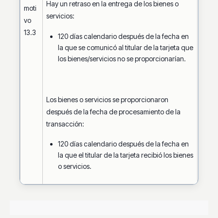
Hay un retraso en la entrega de los bienes o
moti
servicios:
vo
13.3
120 días calendario después de la fecha en
la que se comunicó al titular de la tarjeta que
los bienes/servicios no se proporcionarían.
Los bienes o servicios se proporcionaron
después de la fecha de procesamiento de la
transacción:
120 días calendario después de la fecha en
la que el titular de la tarjeta recibió los bienes
o servicios.