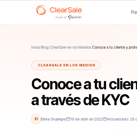
Pl
Inicio
/
Blog
/
ClearSale en los Medios
/
Conoce a tu cliente y pro
CLEARSALE EN LOS MEDIOS
Conoce a tu clie
a través de KYC
El
Elma Ocampo
19 de abril de 2022
Actualizado: 26