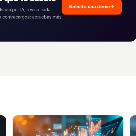
Solicita una demo
lsada por IA, revisa cada
ra contracargos: apruebas más