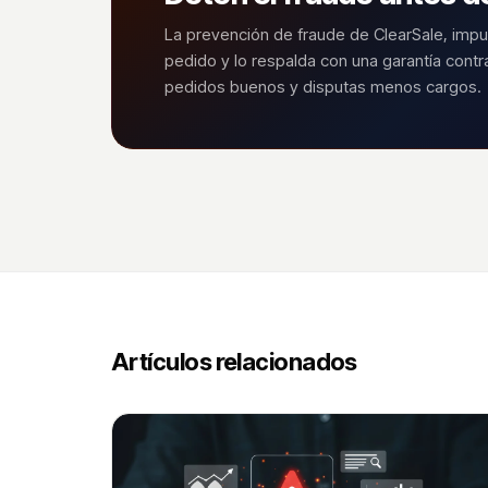
La prevención de fraude de ClearSale, impu
pedido y lo respalda con una garantía cont
pedidos buenos y disputas menos cargos.
Artículos relacionados