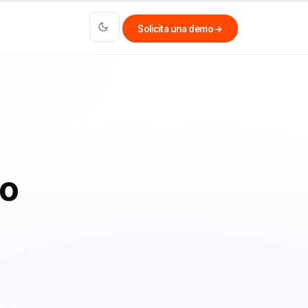
Solicita una demo
→
io