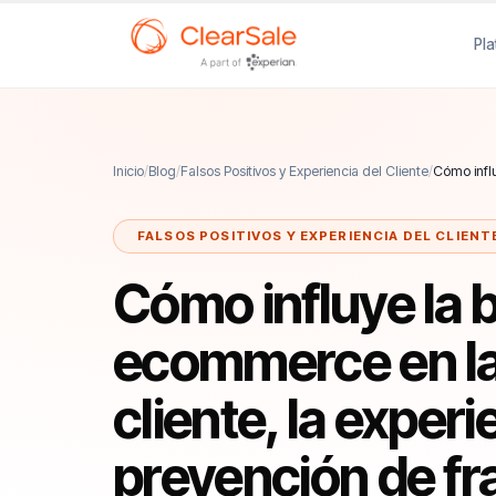
Pl
Inicio
/
Blog
/
Falsos Positivos y Experiencia del Cliente
/
Cómo influ
FALSOS POSITIVOS Y EXPERIENCIA DEL CLIENT
Cómo influye la b
ecommerce en la 
cliente, la experi
prevención de f