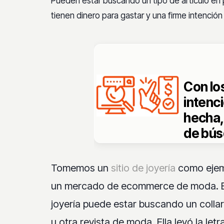
Pueden estar buscando un tipo de artículo en p
tienen dinero para gastar y una firme intención 
Con los
intenci
hecha,
de búsq
encont
T
omemos un
sitio de joyería
como ejemp
un mercado de ecommerce de moda. 
joyería puede estar buscando un colla
u otra revista de moda. Ella leyó la le