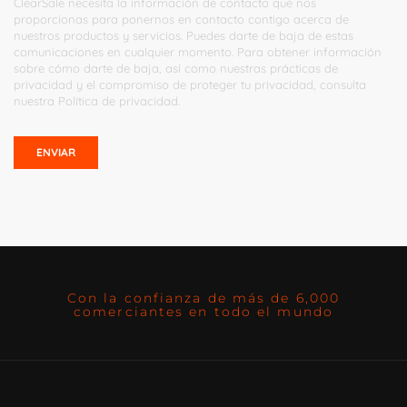
ClearSale necesita la información de contacto que nos
proporcionas para ponernos en contacto contigo acerca de
nuestros productos y servicios. Puedes darte de baja de estas
comunicaciones en cualquier momento. Para obtener información
sobre cómo darte de baja, así como nuestras prácticas de
privacidad y el compromiso de proteger tu privacidad, consulta
nuestra
Política de privacidad
.
Con la confianza de más de 6,000
comerciantes en todo el mundo