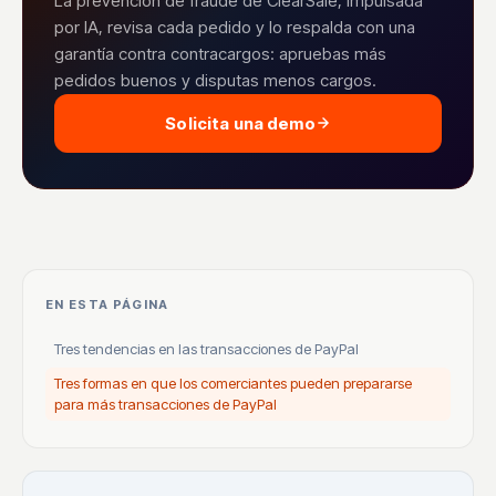
La prevención de fraude de ClearSale, impulsada
por IA, revisa cada pedido y lo respalda con una
garantía contra contracargos: apruebas más
pedidos buenos y disputas menos cargos.
Solicita una demo
EN ESTA PÁGINA
Tres tendencias en las transacciones de PayPal
Tres formas en que los comerciantes pueden prepararse
para más transacciones de PayPal