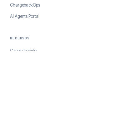
ChargebackOps
AI Agents Portal
RECURSOS
Casos de éxito
Blog
EMPRESA
Acerca de ClearSale
Socios
Contacto