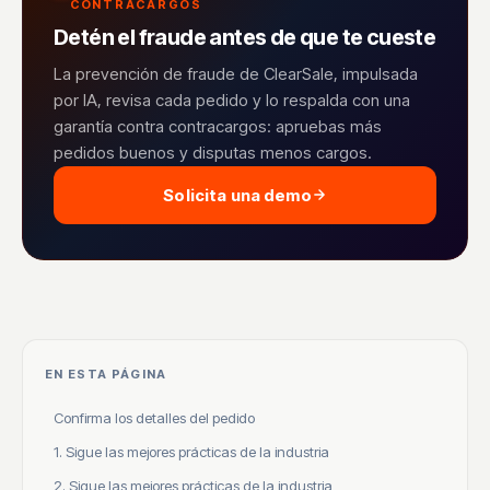
CONTRACARGOS
Detén el fraude antes de que te cueste
La prevención de fraude de ClearSale, impulsada
por IA, revisa cada pedido y lo respalda con una
garantía contra contracargos: apruebas más
pedidos buenos y disputas menos cargos.
Solicita una demo
EN ESTA PÁGINA
Confirma los detalles del pedido
1. Sigue las mejores prácticas de la industria
2. Sigue las mejores prácticas de la industria