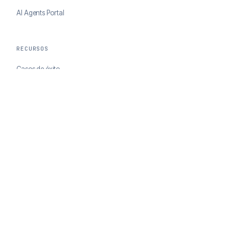
AI Agents Portal
RECURSOS
Casos de éxito
Blog
EMPRESA
Acerca de ClearSale
Socios
Contacto