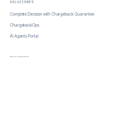
SOLUCIONES
Complete Decision with Chargeback Guarantee
ChargebackOps
AI Agents Portal
RECURSOS
Casos de éxito
Blog
EMPRESA
Acerca de ClearSale
Socios
Contacto