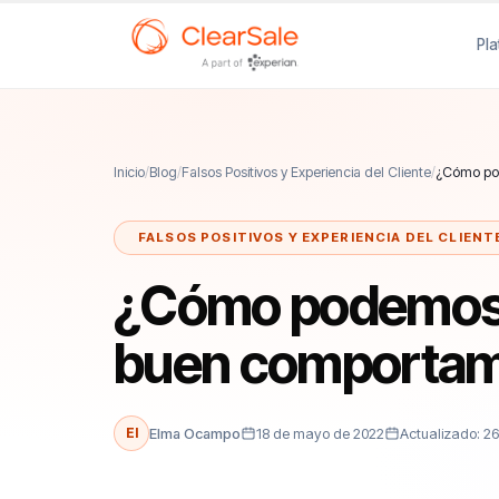
Pl
Inicio
/
Blog
/
Falsos Positivos y Experiencia del Cliente
/
¿Cómo pod
FALSOS POSITIVOS Y EXPERIENCIA DEL CLIENT
¿Cómo podemos di
buen comportami
El
Elma Ocampo
18 de mayo de 2022
Actualizado: 2