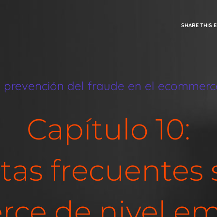
SHARE THIS 
e prevención del fraude en el ecommerce
Capítulo 10:
as frecuentes 
e de nivel em