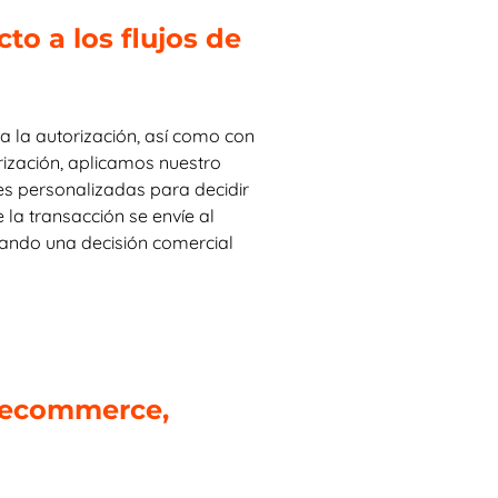
to a los flujos de
Capítulo 8: Cómo ayuda ClearSale
Capítulo 9: Estudios de casos de ecommerce de nivel empresarial
 a la autorización, así como con
rización, aplicamos nuestro
Capítulo 10: Preguntas frecuentes sobre el ecommerce de nivel empresarial
es personalizadas para decidir
 la transacción se envíe al
cuando una decisión comercial
e ecommerce,