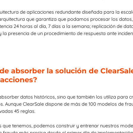
uitectura de aplicaciones redundante diseñada para la esca
 arquitectura que garantiza que podamos procesar los datos,
stencia 24 horas al día, 7 días a la semana; replicación de dat
y la presencia de un procedimiento de respuesta ante inciden
e absorber la solución de ClearSale
sacciones?
bsorber datos históricos, sino que también los utiliza para 
s. Aunque ClearSale dispone de más de 100 modelos de fraud
ivadas 45 reglas.
os que tenemos, podemos construir y entrenar nuestros mode
 fraude más precisa desde el primer día de implementación.