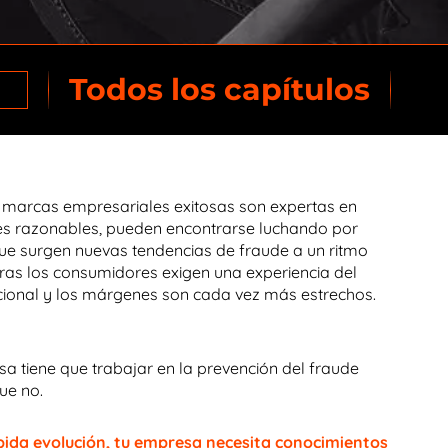
Capítulo 4: El ecommerce no tiene límites geográficos
Todos los capítulos
Capítulo 5: El fraude en el ecommerce de nivel empresarial en la actualidad
Capítulo 6: Aprovechar el poder de los datos
s marcas empresariales exitosas son expertas en
Capítulo 7: Crear una solución sostenible contra el fraude
les razonables, pueden encontrarse luchando por
ue surgen nuevas tendencias de fraude a un ritmo
Capítulo 8: Cómo ayuda ClearSale
ras los consumidores exigen una experiencia del
cional y los márgenes son cada vez más estrechos.
Capítulo 9: Estudios de casos de ecommerce de nivel empresarial
sa tiene que trabajar en la prevención del fraude
Capítulo 10: Preguntas frecuentes sobre el ecommerce de nivel empresarial
ue no.
pida evolución, tu empresa necesita conocimientos