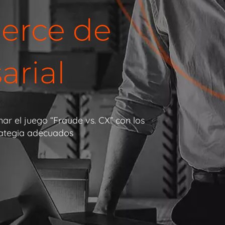
erce de
arial
 el juego “Fraude vs. CX” con los
trategia adecuados