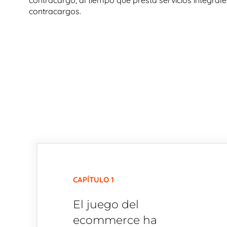
contracargo, al tiempo que presta servicios integral
contracargos.
CAPÍTULO 1
El juego del
ecommerce ha