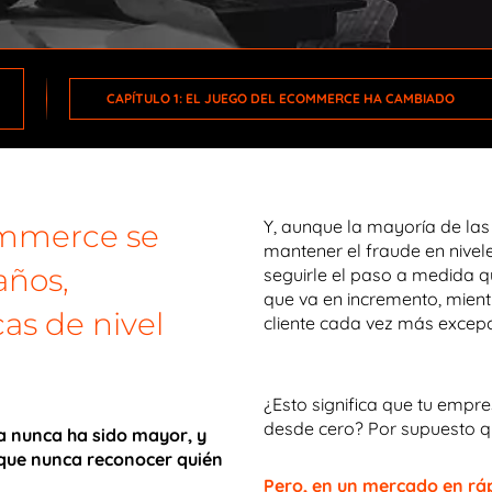
CAPÍTULO 1: EL JUEGO DEL ECOMMERCE HA CAMBIADO
Y, aunque la mayoría de la
ommerce se
mantener el fraude en nive
años,
seguirle el paso a medida q
que va en incremento, mient
as de nivel
cliente cada vez más excep
¿Esto significa que tu empre
desde cero? Por supuesto q
a nunca ha sido mayor, y
l que nunca reconocer quién
Pero, en un mercado en rá