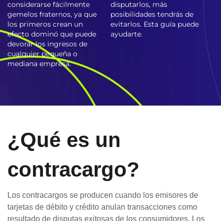
considerarse fácilmente
disputarlos, más
gemelos fraternos, ya que
posibilidades tendrás de
los primeros crean un
evitarlos. Esta guía puede
efecto dominó que puede
ayudarte.
devorar los ingresos de
cualquier pequeña o
mediana empresa.
¿Qué es un
contracargo?
Los contracargos se producen cuando los emisores de
tarjetas de débito y crédito anulan transacciones como
resultado de disputas exitosas de los consumidores. Los