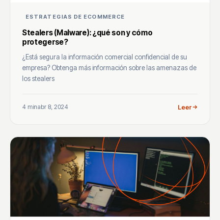
ESTRATEGIAS DE ECOMMERCE
Stealers (Malware): ¿qué son y cómo
protegerse?
¿Está segura la información comercial confidencial de su
empresa? Obtenga más información sobre las amenazas de
los stealers
4 min
abr 8, 2024
Leer