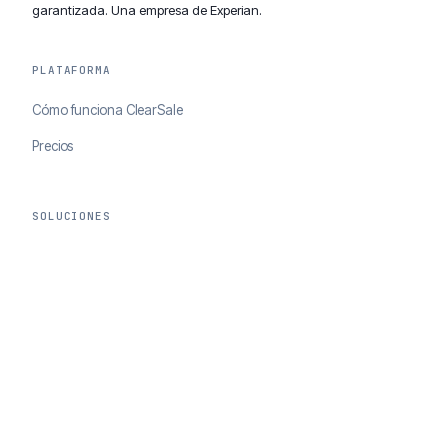
garantizada. Una empresa de Experian.
PLATAFORMA
Cómo funciona ClearSale
Precios
SOLUCIONES
Complete Decision with Chargeback Guarantee
ChargebackOps
AI Agents Portal
RECURSOS
Casos de éxito