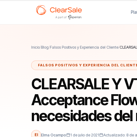
Pl
Inicio
/
Blog
/
Falsos Positivos y Experiencia del Cliente
/
CLEARSALE
FALSOS POSITIVOS Y EXPERIENCIA DEL CLIENT
CLEARSALE Y VTE
Acceptance Flow
necesidades del
El
Elma Ocampo
1 de julio de 2021
Actualizado: 8 de 