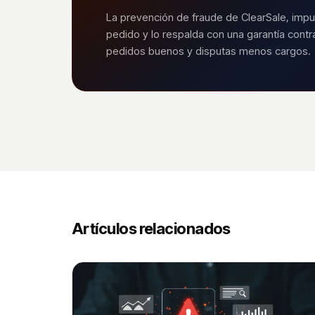
La prevención de fraude de ClearSale, impu
pedido y lo respalda con una garantía cont
pedidos buenos y disputas menos cargos.
Artículos relacionados