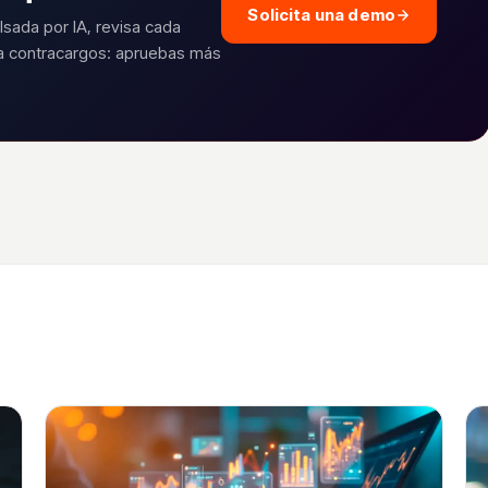
Solicita una demo
lsada por IA, revisa cada
ra contracargos: apruebas más