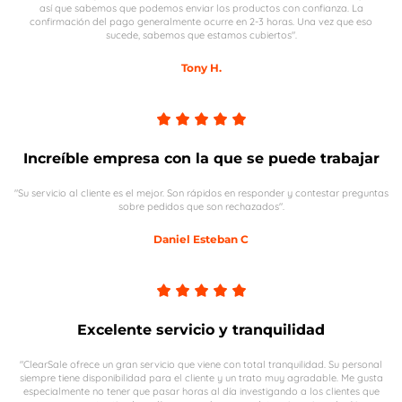
así que sabemos que podemos enviar los productos con confianza. La
confirmación del pago generalmente ocurre en 2-3 horas. Una vez que eso
sucede, sabemos que estamos cubiertos".
Tony H.
Increíble empresa con la que se puede trabajar
"Su servicio al cliente es el mejor. Son rápidos en responder y contestar preguntas
sobre pedidos que son rechazados".
Daniel Esteban C
Excelente servicio y tranquilidad
"ClearSale ofrece un gran servicio que viene con total tranquilidad. Su personal
siempre tiene disponibilidad para el cliente y un trato muy agradable. Me gusta
especialmente no tener que pasar horas al día investigando a los clientes que